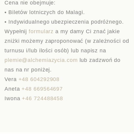
Cena nie obejmuje:
• Biletów lotniczych do Malagi.
• Indywidualnego ubezpieczenia podróżnego.
Wypełnij
formularz
a my damy Ci znać jakie
zniżki możemy zaproponować (w zależności od
turnusu i/lub ilości osób) lub napisz na
plemie@alchemiazycia.com
lub zadzwoń do
nas na nr poniżej.
Vera
+48 604292908
Aneta
+48 669564697
Iwona
+46 724488458