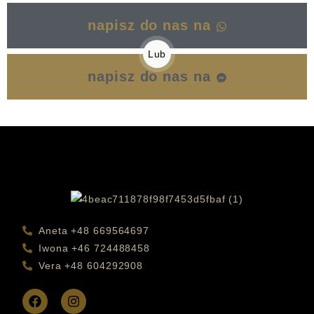
napisz do nas na
Lub
napisz do nas na
Aneta +48 669564697
Iwona +46 724488458
Vera +48 604292908