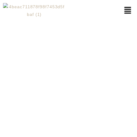
NAJBLIŻSZE WARSZTATY:
ALCHEMIA KOBIECOŚCI
POD GWIAZDAMI
ANDALUZJI
FRIGILIANA, MALAGA, ANDALUZJA
III TURNUS (ZAPISY) 25.04-02.05.2026
II TURNUS: 13-20.09.2025
I TURNUS: 31.05-07.06.2025